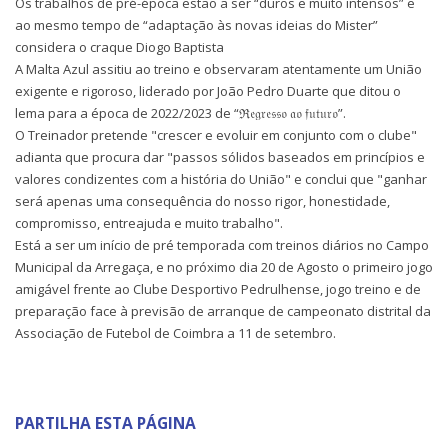
Os trabalhos de pré-época estão a ser “duros e muito intensos” e
ao mesmo tempo de “adaptação às novas ideias do Mister”
considera o craque Diogo Baptista
A Malta Azul assitiu ao treino e observaram atentamente um União
exigente e rigoroso, liderado por João Pedro Duarte que ditou o
lema para a época de 2022/2023 de “ℜ𝔢𝔤𝔯𝔢𝔰𝔰𝔬 𝔞𝔬 𝔣𝔲𝔱𝔲𝔯𝔬”.
O Treinador pretende "crescer e evoluir em conjunto com o clube"
adianta que procura dar "passos sólidos baseados em princípios e
valores condizentes com a história do União" e conclui que "ganhar
será apenas uma consequência do nosso rigor, honestidade,
compromisso, entreajuda e muito trabalho".
Está a ser um início de pré temporada com treinos diários no Campo
Municipal da Arregaça, e no próximo dia 20 de Agosto o primeiro jogo
amigável frente ao Clube Desportivo Pedrulhense, jogo treino e de
preparação face à previsão de arranque de campeonato distrital da
Associação de Futebol de Coimbra a 11 de setembro.
PARTILHA ESTA PÁGINA