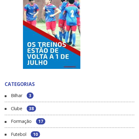
CATEGORIAS
Bilhar
3
Clube
38
Formação
17
Futebol
10